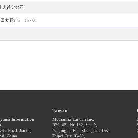
 大连分公司
大厦986 116001
Taiwan
yunsi Information
Mediamix Taiwan Inc.
c.
R20, 8F., No.132, Sec. 2,
efu Road, Jiading
Nanjing E. Rd., Zhongshan Dist.,
hai, China
Taipei City 10489,