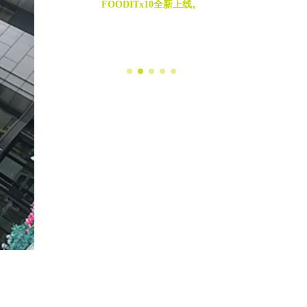
FOODITx10全新上线。
新公开
年司庆