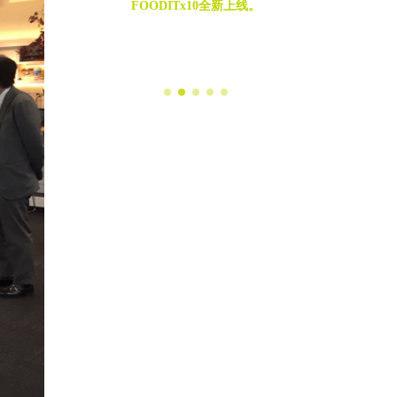
FOODITx10全新上线。
新公开
年司庆