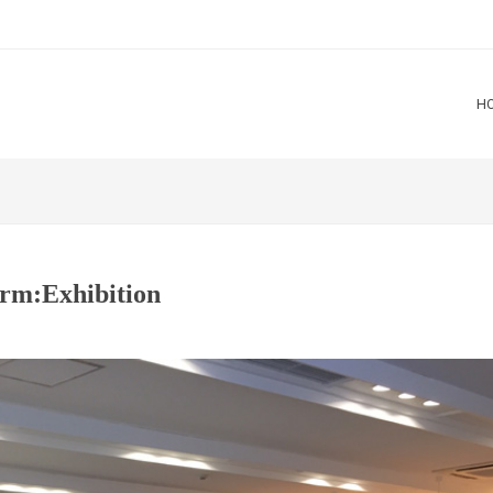
H
m:Exhibition