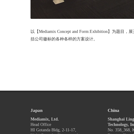
以【Mediamix Concept and Form:Exhibi
括公司徽标的各种各样的方案设计。
Japan
China
Mediamix, Ltd.
Shanghai Ling
Head Office
Technology, In
HI Gotanda Bldg, 2-11-17,
No. 358_368, K